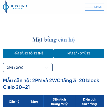
Skip to content
MENU
Mặt bằng căn hộ
MẶT BẰNG TỔNG THỂ
MẶT BẰNG TẦNG
2PN + 2WC
Mẫu căn hộ: 2PN và 2WC tầng 3-20 block
Cielo 20-21
Diện tích
Diện tích
Căn hộ
Tầng
thông thuỷ
tim tường